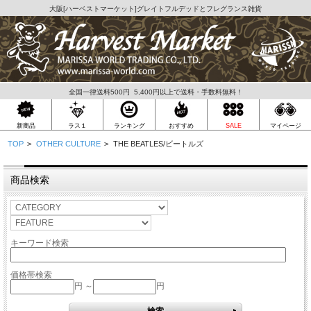
大阪[
ハーベストマーケット
]グレイトフルデッドとフレグランス雑貨
全国一律送料500円 5,400円以上で送料・手数料無料！
ラス１
新商品
ランキング
おすすめ
SALE
マイページ
TOP
>
OTHER CULTURE
>
THE BEATLES/ビートルズ
商品検索
キーワード検索
価格帯検索
円 ～
円