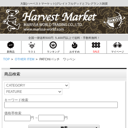
大阪[
ハーベストマーケット
]グレイトフルデッドとフレグランス雑貨
全国一律送料500円 5,400円以上で送料・手数料無料！
ラス１
新商品
ランキング
おすすめ
SALE
マイページ
TOP
>
OTHER ITEM
>
PATCH/パッチ ワッペン
商品検索
キーワード検索
価格帯検索
円 ～
円