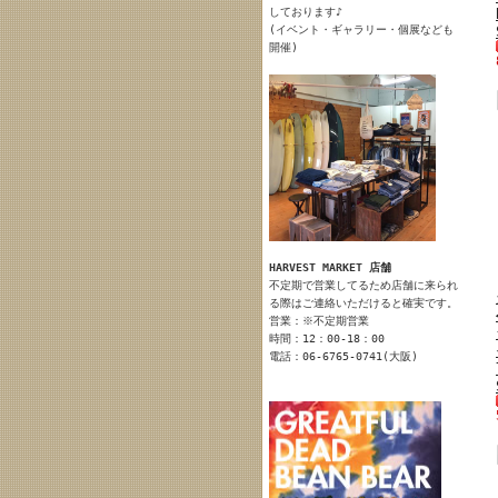
しております♪
(イベント・ギャラリー・個展なども
開催)
HARVEST MARKET 店舗
不定期で営業してるため店舗に来られ
る際はご連絡いただけると確実です。
営業：※不定期営業
時間：12：00-18：00
電話：06-6765-0741(大阪)