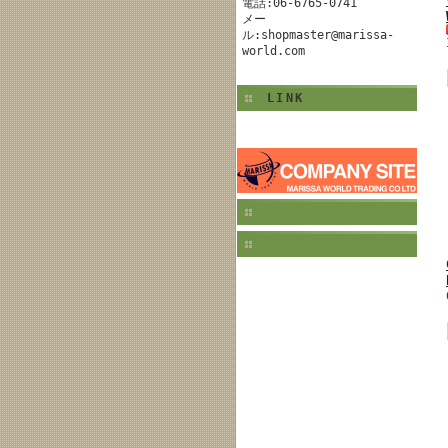
電話:06-6765-0741
メー
ル:shopmaster@marissa-
world.com
LINK