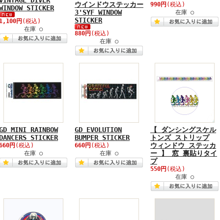
VINTAGE DIVER
ウインドウステッカー
990円
(税込)
WINDOW STICKER
3'SYF WINDOW
在庫 ○
STICKER
1,100円
(税込)
在庫 ○
880円
(税込)
在庫 ○
GD MINI RAINBOW
GD EVOLUTION
【 ダンシングスケル
DANCERS STICKER
BUMPER STICKER
トンズ ストリップ
ウィンドウ ステッカ
660円
(税込)
660円
(税込)
ー 】 窓 裏貼りタイ
在庫 ○
在庫 ○
プ
550円
(税込)
在庫 ○