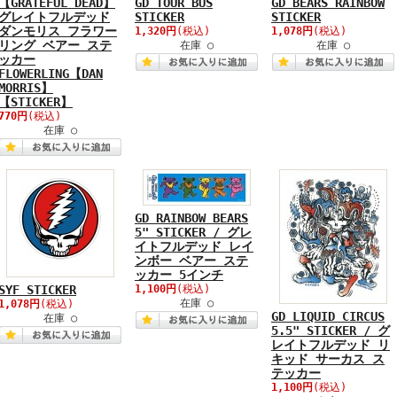
【GRATEFUL DEAD】
GD TOUR BUS
GD BEARS RAINBOW
グレイトフルデッド
STICKER
STICKER
ダンモリス フラワー
1,320円
(税込)
1,078円
(税込)
リング ベアー ステ
在庫 ○
在庫 ○
ッカー
FLOWERLING【DAN
MORRIS】
【STICKER】
770円
(税込)
在庫 ○
GD RAINBOW BEARS
5" STICKER / グレ
イトフルデッド レイ
ンボー ベアー ステ
ッカー 5インチ
SYF STICKER
1,100円
(税込)
在庫 ○
1,078円
(税込)
GD LIQUID CIRCUS
在庫 ○
5.5" STICKER / グ
レイトフルデッド リ
キッド サーカス ス
テッカー
1,100円
(税込)