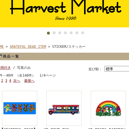
ME
>
GRATEFUL DEAD ITEM
> STICKER/ステッカー
商品一覧
説明付き
/ 写真のみ
並び順：
件～40件 （全140件） 1/4ページ
2
3
4
次へ
最後へ