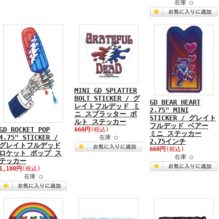
在庫 ○
MINI GD SPLATTER
BOLT STICKER / グ
GD BEAR HEART
レイトフルデッド ミ
2.75" MINI
ニ スプラッター ボ
STICKER / グレイト
ルト ステッカー
フルデッド ベアー
GD ROCKET POP
660円
(税込)
ミニ ステッカー
4.75" STICKER /
在庫 ○
2.75インチ
グレイトフルデッド
660円
(税込)
ロケット ポップ ス
在庫 ○
テッカー
1,100円
(税込)
在庫 ○