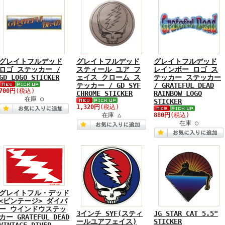
グレイトフルデッド
グレイトフルデッド
グレイトフルデッド
ロゴ ステッカー /
スティール ユア フ
レインボー ロゴ ス
GD LOGO STICKER
ェイス クローム ス
テッカー ステッカー
テッカー / GD SYF
/ GRATEFUL DEAD
700円
(税込)
CHROME STICKER
RAINBOW LOGO
在庫 ○
STICKER
1,320円
(税込)
在庫 △
880円
(税込)
在庫 ○
グレイトフル・デッド
<ビンテージ> ダイバ
ー ウインドウステッ
3インチ SYF(スティ
JG STAR CAT 5.5"
カー GRATEFUL DEAD
ールユアフェイス)
STICKER