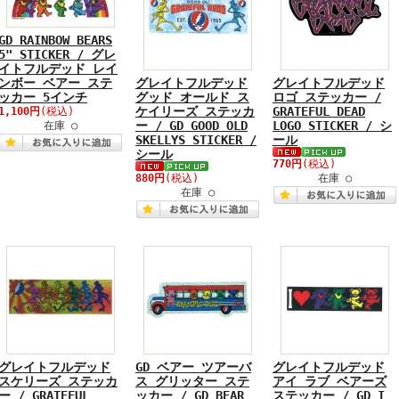
GD RAINBOW BEARS
5" STICKER / グレ
イトフルデッド レイ
ンボー ベアー ステ
グレイトフルデッド
グレイトフルデッド
ッカー 5インチ
グッド オールド ス
ロゴ ステッカー /
ケイリーズ ステッカ
GRATEFUL DEAD
1,100円
(税込)
ー / GD GOOD OLD
LOGO STICKER / シ
在庫 ○
SKELLYS STICKER /
ール
シール
770円
(税込)
880円
(税込)
在庫 ○
在庫 ○
グレイトフルデッド
GD ベアー ツアーバ
グレイトフルデッド
スケリーズ ステッカ
ス グリッター ステ
アイ ラブ ベアーズ
ー / GRATEFUL
ッカー / GD BEAR
ステッカー / GD I