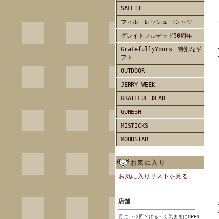
SALE!!
フィル・レッシュ Tシャツ
グレイトフルデッド50周年
GratefullyYours 特別なギ
フト
OUTDOOR
JERRY WEEK
GRATEFUL DEAD
GONESH
MISTICKS
MOODSTAR
お気に入り
お気に入りリストを見る
店舗
月に1～2回？ゆる～く気ままにOPEN