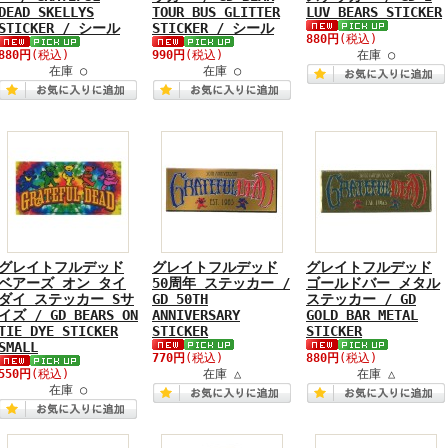
DEAD SKELLYS
TOUR BUS GLITTER
LUV BEARS STICKER
STICKER / シール
STICKER / シール
880円
(税込)
880円
(税込)
990円
(税込)
在庫 ○
在庫 ○
在庫 ○
グレイトフルデッド
グレイトフルデッド
グレイトフルデッド
ベアーズ オン タイ
50周年 ステッカー /
ゴールドバー メタル
ダイ ステッカー Sサ
GD 50TH
ステッカー / GD
イズ / GD BEARS ON
ANNIVERSARY
GOLD BAR METAL
TIE DYE STICKER
STICKER
STICKER
SMALL
770円
(税込)
880円
(税込)
550円
(税込)
在庫 △
在庫 △
在庫 ○