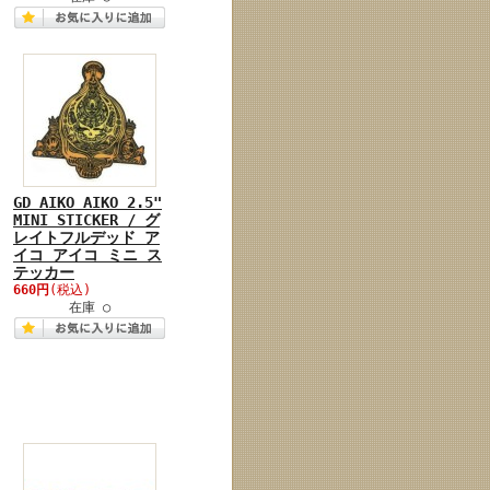
GD AIKO AIKO 2.5"
MINI STICKER / グ
レイトフルデッド ア
イコ アイコ ミニ ス
テッカー
660円
(税込)
在庫 ○