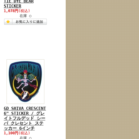
TIE DYE BEAR
STICKER
1,078円
(税込)
在庫 ○
GD SHIVA CRESCENT
6" STICKER / グレ
イトフルデッド シー
バ クレセント ステ
ッカー 6インチ
1,100円
(税込)
在庫 ○