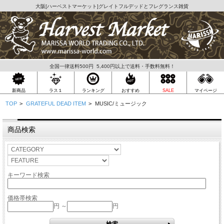
大阪[
ハーベストマーケット
]グレイトフルデッドとフレグランス雑貨
全国一律送料500円 5,400円以上で送料・手数料無料！
ラス１
新商品
ランキング
おすすめ
SALE
マイページ
TOP
>
GRATEFUL DEAD ITEM
>
MUSIC/ミュージック
商品検索
キーワード検索
価格帯検索
円 ～
円