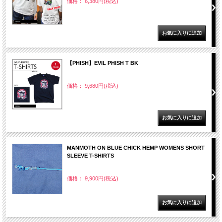
価格： 6,380円(税込)
【PHISH】EVIL PHISH T BK
価格： 9,680円(税込)
MANMOTH ON BLUE CHICK HEMP WOMENS SHORT
SLEEVE T-SHIRTS
価格： 9,900円(税込)