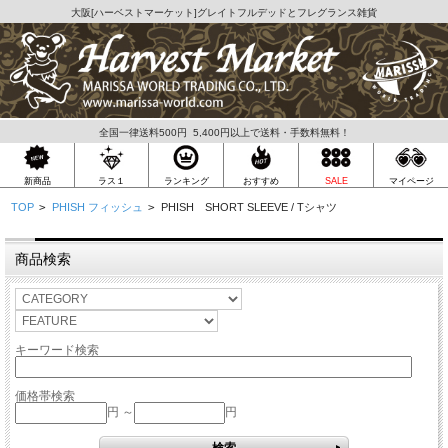
大阪[
ハーベストマーケット
]グレイトフルデッドとフレグランス雑貨
全国一律送料500円 5,400円以上で送料・手数料無料！
ラス１
新商品
ランキング
おすすめ
SALE
マイページ
TOP
>
PHISH フィッシュ
>
PHISH SHORT SLEEVE / Tシャツ
商品検索
キーワード検索
価格帯検索
円 ～
円