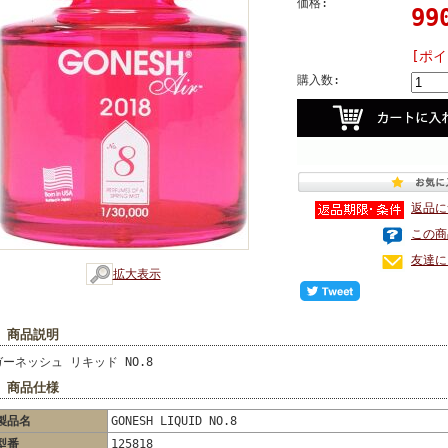
価格:
9
[ポ
購入数:
返品に
この商
友達に
拡大表示
■ 商品説明
ガーネッシュ リキッド NO.8
■ 商品仕様
製品名
GONESH LIQUID NO.8
型番
125818