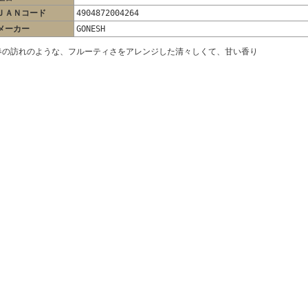
ＪＡＮコード
4904872004264
メーカー
GONESH
春の訪れのような、フルーティさをアレンジした清々しくて、甘い香り