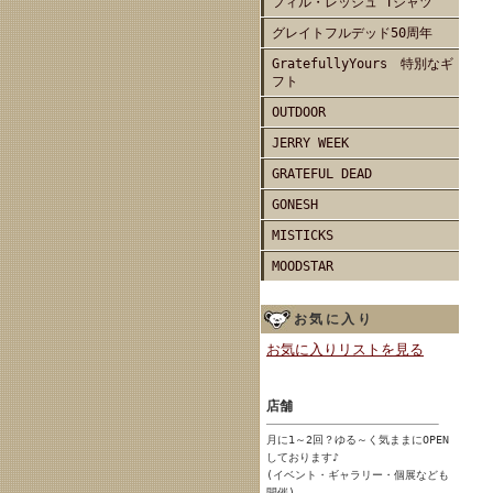
フィル・レッシュ Tシャツ
グレイトフルデッド50周年
GratefullyYours 特別なギ
フト
OUTDOOR
JERRY WEEK
GRATEFUL DEAD
GONESH
MISTICKS
MOODSTAR
お気に入り
お気に入りリストを見る
店舗
月に1～2回？ゆる～く気ままにOPEN
しております♪
(イベント・ギャラリー・個展なども
開催)