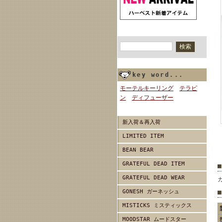
商品検索
key word...
モーテルキーリング
テラピ
ン
ディフューザー
新入荷＆再入荷
LIMITED ITEM
BEAN BEAR
GRATEFUL DEAD ITEM
GRATEFUL DEAD WEAR
GONESH ガーネッシュ
MISTICKS ミスティックス
MOODSTAR ムードスター