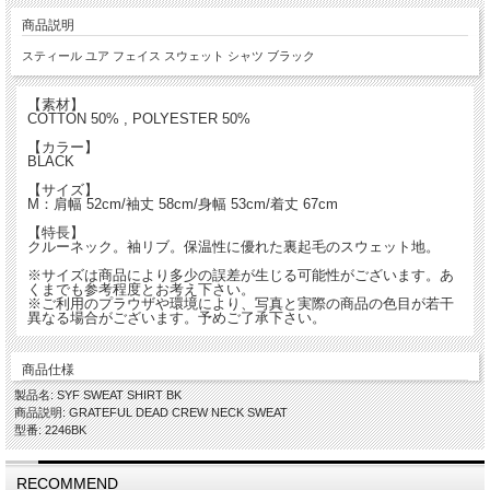
商品説明
スティール ユア フェイス スウェット シャツ ブラック
【素材】
COTTON 50% , POLYESTER 50%
【カラー】
BLACK
【サイズ】
M：肩幅 52cm/袖丈 58cm/身幅 53cm/着丈 67cm
【特長】
クルーネック。袖リブ。保温性に優れた裏起毛のスウェット地。
※サイズは商品により多少の誤差が生じる可能性がございます。あ
くまでも参考程度とお考え下さい。
※ご利用のプラウザや環境により、写真と実際の商品の色目が若干
異なる場合がございます。予めご了承下さい。
商品仕様
製品名: SYF SWEAT SHIRT BK
商品説明: GRATEFUL DEAD CREW NECK SWEAT
型番: 2246BK
RECOMMEND