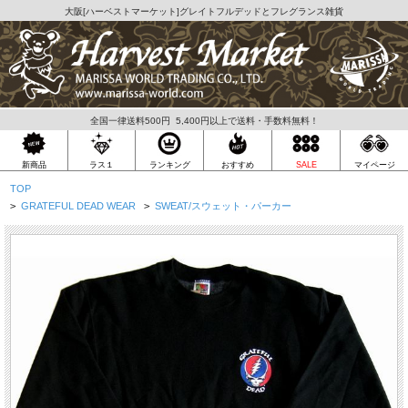
大阪[
ハーベストマーケット
]グレイトフルデッドとフレグランス雑貨
全国一律送料500円 5,400円以上で送料・手数料無料！
ラス１
新商品
ランキング
おすすめ
SALE
マイページ
TOP
>
GRATEFUL DEAD WEAR
>
SWEAT/スウェット・パーカー