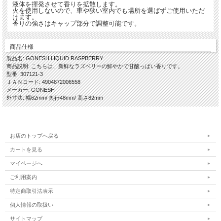
液体を揮発させて香りを拡散します。
火を使用しないので、車や狭い室内でも場所を選ばずご使用いただ
けます。
香りの強さはキャップ部分で調整可能です。
商品仕様
製品名: GONESH LIQUID RASPBERRY
商品説明: こちらは、新鮮なラズベリーの鮮やかで甘酸っぱい香りです。
型番: 307121-3
ＪＡＮコード: 4904872006558
メーカー: GONESH
外寸法: 幅62mm/ 奥行48mm/ 高さ82mm
お店のトップへ戻る
カートを見る
マイページへ
ご利用案内
特定商取引法表示
個人情報の取扱い
サイトマップ