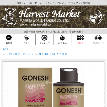
大阪[
ハーベストマーケット
]グレイトフルデッドとフレグランス雑貨
全国一律送料500円 5,400円以上で送料・手数料無料！
ラス１
新商品
ランキング
おすすめ
SALE
マイページ
TOP
>
GONESH ガーネッシュ
>
AIR FRESHNER/ 芳香剤