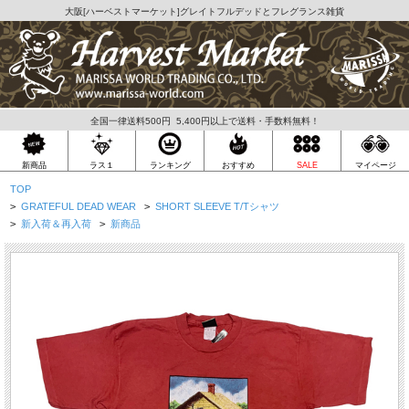
大阪[
ハーベストマーケット
]グレイトフルデッドとフレグランス雑貨
全国一律送料500円 5,400円以上で送料・手数料無料！
ラス１
新商品
ランキング
おすすめ
SALE
マイページ
TOP
>
GRATEFUL DEAD WEAR
>
SHORT SLEEVE T/Tシャツ
>
新入荷＆再入荷
>
新商品