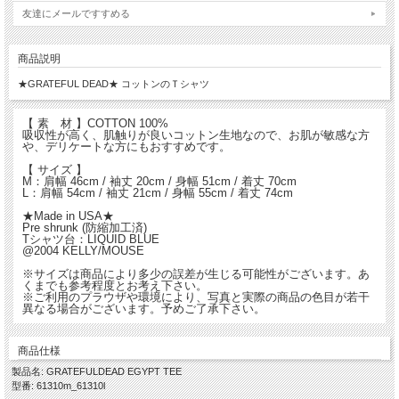
友達にメールですすめる
商品説明
★GRATEFUL DEAD★ コットンのＴシャツ
【 素 材 】COTTON 100%
吸収性が高く、肌触りが良いコットン生地なので、お肌が敏感な方
や、デリケートな方にもおすすめです。
【 サイズ 】
M：肩幅 46cm / 袖丈 20cm / 身幅 51cm / 着丈 70cm
L：肩幅 54cm / 袖丈 21cm / 身幅 55cm / 着丈 74cm
★Made in USA★
Pre shrunk (防縮加工済)
Tシャツ台：LIQUID BLUE
@2004 KELLY/MOUSE
※サイズは商品により多少の誤差が生じる可能性がございます。あ
くまでも参考程度とお考え下さい。
※ご利用のプラウザや環境により、写真と実際の商品の色目が若干
異なる場合がございます。予めご了承下さい。
商品仕様
製品名: GRATEFULDEAD EGYPT TEE
型番: 61310m_61310l