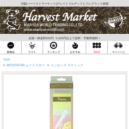
大阪[
ハーベストマーケット
]グレイトフルデッドとフレグランス雑貨
全国一律送料500円 5,400円以上で送料・手数料無料！
ラス１
新商品
ランキング
おすすめ
SALE
マイページ
TOP
>
MOODSTAR ムードスター
>
インセンス スティック