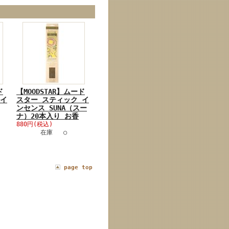
ド
【MOODSTAR】ムード
 イ
スター スティック イ
ンセンス SUNA（スー
ナ）20本入り お香
880円(税込)
在庫 ○
page top