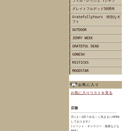
フィル・レッシュ Tシャツ
グレイトフルデッド50周年
GratefullyYours 特別なギ
フト
OUTDOOR
JERRY WEEK
GRATEFUL DEAD
GONESH
MISTICKS
MOODSTAR
お気に入り
お気に入りリストを見る
店舗
月に1～2回？ゆる～く気ままにOPEN
しております♪
(イベント・ギャラリー・個展なども
開催)