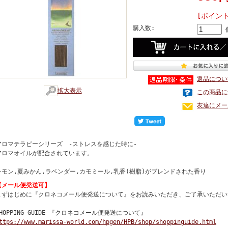
[ポイン
購入数:
返品につい
拡大表示
この商品に
友達にメー
アロマテラピーシリーズ -ストレスを感じた時に-
アロマオイルが配合されています。
レモン,夏みかん,ラベンダー,カモミール,乳香(樹脂)がブレンドされた香り
【メール便発送可】
まずはじめに『クロネコメール便発送について』をお読みいただき、ご了承いただい
SHOPPING GUIDE 『クロネコメール便発送について』
ttps://www.marissa-world.com/hpgen/HPB/shop/shoppinguide.html