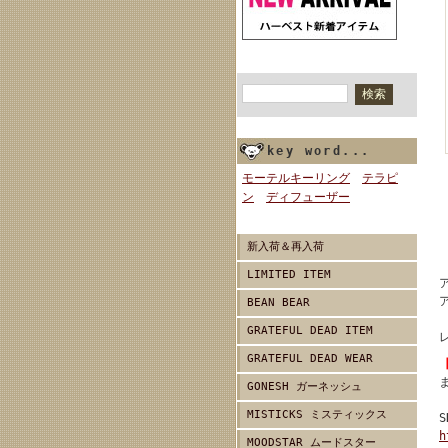
商品検索
key word...
モーテルキーリング
テラピ
ン
ディフューザー
新入荷＆再入荷
LIMITED ITEM
BEAN BEAR
GRATEFUL DEAD ITEM
GRATEFUL DEAD WEAR
GONESH ガーネッシュ
MISTICKS ミスティックス
h
MOODSTAR ムードスター