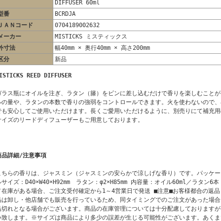
DIFFUSER 60ml
型番
BCRDJA
ＪＡＮコード
0704189002632
メーカー
MISTICKS ミスティックス
外寸法
幅40mm × 奥行40mm × 高さ200mm
区分
新品
ISTICKS REED DIFFUSER
ガラス瓶にオイルを注ぎ、ラタン（籐）をビンに差し込むだけで香りを楽しむことが
ルの量や、ラタンの本数で香りの強弱をコントロールできます。火を使わないので、
でも安心してご使用いただけます。長くご愛用いただけるように、別売りにて補充用の
サイズのリードディフューザーもご用意しております。
商品詳細/注意事項
こちらの香りは、ジャスミン（ジャスミンの安らかで涼しげな香り）です。パッケージサイズ
ルサイズ：D40×W40×H92mm ラタン：φ2×H85mm 内容量：オイル60ml／ラタ
／在庫がある場合、ご注文受付確定から1～4営業日で発送 ■注意■お客様都合の返
品は卸し・他店舗でも販売を行っているため、同タイミングでのご注文があった場合
品切れとなる場合がございます。商品の在庫管理については十分配慮しておりますが
い致します。※サイズは商品により多少の誤差が生じる可能性がございます。あくま