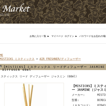
お気に入り一覧 ▶︎
マイページ ログイン ▶︎
パスワードをお忘れの場
ME
MISTICKS ミスティックス
>
AIR FRESHNER/ディフューザー
【MISTICKS】ミスティックス リードディフューザー JASMINE
DIFFUSER 60ml
ミスティックス リード ディフューザー ジャスミン (60ml)
【MISTICKS】ミス
ー JASMINE（ジャスミン
メーカー:
MIST
型番:
BCRDJ
ＪＡＮコード:
07041