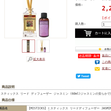
価格:
2,
[ポイ
購入数:
返品に
拡大表示
この商
友達に
■ 商品説明
ミスティックス リード ディフューザー ジャスミン (60ml)ジャスミンの安らか
■ 商品仕様
製品名
【MISTICKS】ミスティックス リードディフューザー JASMI