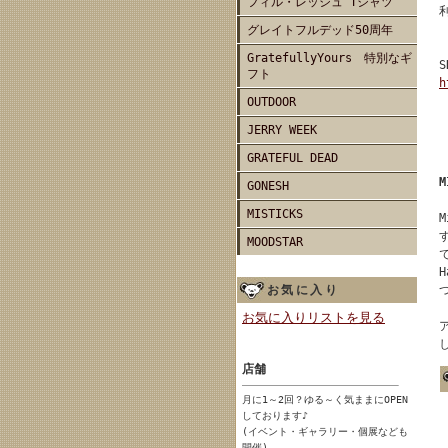
フィル・レッシュ Tシャツ
グレイトフルデッド50周年
GratefullyYours 特別なギ
フト
h
OUTDOOR
JERRY WEEK
GRATEFUL DEAD
GONESH
MISTICKS
MOODSTAR
お気に入り
お気に入りリストを見る
店舗
月に1～2回？ゆる～く気ままにOPEN
しております♪
(イベント・ギャラリー・個展なども
開催)