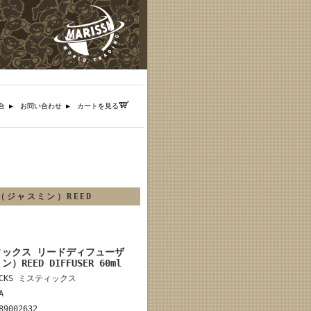
合 ▶︎
お問い合わせ ▶︎
カートを見る
︎ ︎
（ジャスミン）REED
ティックス リードディフューザ
）REED DIFFUSER 60ml
ICKS ミスティックス
A
89002632