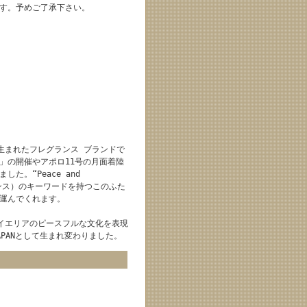
す。予めご了承下さい。
カで生まれたフレグランス ブランドで
ク」の開催やアポロ11号の月面着陸
。“Peace and
インセンス）のキーワードを持つこのふた
運んでくれます。
ベイエリアのピースフルな文化を表現
APANとして生まれ変わりました。