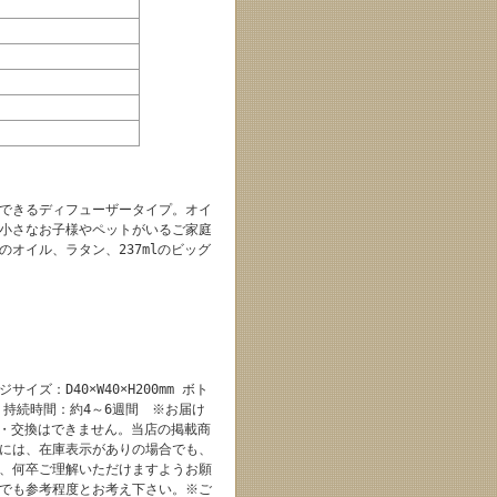
できるディフューザータイプ。オイ
小さなお子様やペットがいるご家庭
オイル、ラタン、237mlのビッグ
：D40×W40×H200mm ボト
ン6本 持続時間：約4～6週間 ※お届け
品・交換はできません。当店の掲載商
には、在庫表示がありの場合でも、
、何卒ご理解いただけますようお願
でも参考程度とお考え下さい。※ご