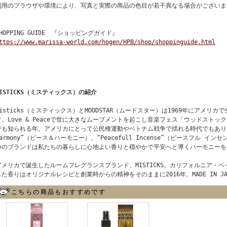
利用のプラウザや環境により、写真と実際の商品の色目が若干異なる場合がございま
SHOPPING GUIDE 『ショッピングガイド』
ttps://www.marissa-world.com/hpgen/HPB/shop/shoppinguide.html
MISTICKS（ミスティックス）の紹介
Misticks（ミスティックス）とMOODSTAR（ムードスター）は1969年にアメリ
す。Love & Peaceで世に大きなムーブメントを起こし音楽フェス「ウッドストッ
でも知られる年。アメリカにとって公民権運動やベトナム戦争で揺れる時代でもありました
Harmony”（ピース＆ハーモニー）、“Peacefull Incense”（ピースフル 
つのブランドは私たちの暮らしに心地よい香りと穏やかで平安へと導くハーモニーを
アメリカで誕生したルームフレグランスブランド、MISTICKS。カリフォルニア・
した香りはオリジナルレシピと創業時からの精神をそのままに2016年、MADE IN J
こちらの商品もおすすめです