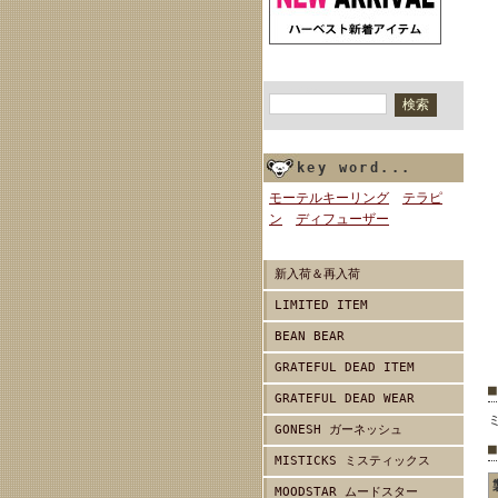
商品検索
key word...
モーテルキーリング
テラピ
ン
ディフューザー
新入荷＆再入荷
LIMITED ITEM
BEAN BEAR
GRATEFUL DEAD ITEM
GRATEFUL DEAD WEAR
GONESH ガーネッシュ
MISTICKS ミスティックス
MOODSTAR ムードスター