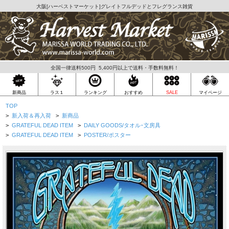
大阪[
ハーベストマーケット
]グレイトフルデッドとフレグランス雑貨
全国一律送料500円 5,400円以上で送料・手数料無料！
ラス１
新商品
ランキング
おすすめ
SALE
マイページ
TOP
>
新入荷＆再入荷
>
新商品
>
GRATEFUL DEAD ITEM
>
DAILY GOODS/タオル･文房具
>
GRATEFUL DEAD ITEM
>
POSTER/ポスター