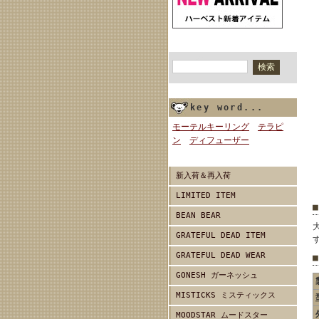
商品検索
key word...
モーテルキーリング
テラピ
ン
ディフューザー
新入荷＆再入荷
LIMITED ITEM
BEAN BEAR
GRATEFUL DEAD ITEM
GRATEFUL DEAD WEAR
GONESH ガーネッシュ
MISTICKS ミスティックス
MOODSTAR ムードスター