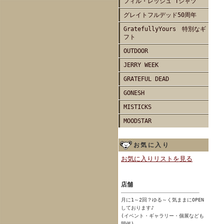
フィル・レッシュ Tシャツ
グレイトフルデッド50周年
GratefullyYours 特別なギ
フト
OUTDOOR
JERRY WEEK
GRATEFUL DEAD
GONESH
MISTICKS
MOODSTAR
お気に入り
お気に入りリストを見る
店舗
月に1～2回？ゆる～く気ままにOPEN
しております♪
(イベント・ギャラリー・個展なども
開催)