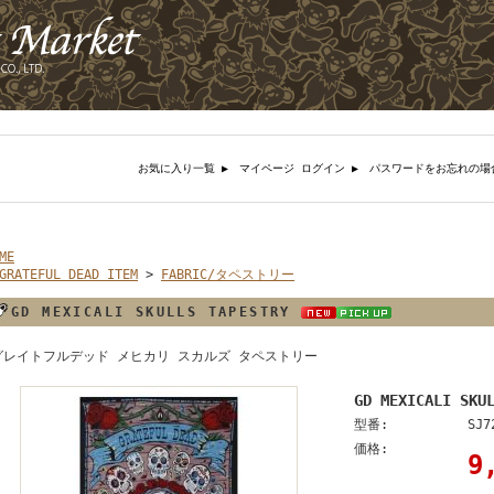
お気に入り一覧 ▶︎
マイページ ログイン ▶︎
パスワードをお忘れの場
ME
GRATEFUL DEAD ITEM
>
FABRIC/タペストリー
GD MEXICALI SKULLS TAPESTRY
グレイトフルデッド メヒカリ スカルズ タペストリー
GD MEXICALI SKU
型番:
SJ7
価格:
9