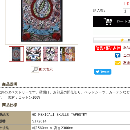
[
購入数:
返品
この
友達
拡大表示
■ 商品説明
大判のタペストリーです。壁掛け、お部屋の間仕切り、ベッドシーツ、カーテンなど
す。 素材：コットン100%
■ 商品仕様
製品名
GD MEXICALI SKULLS TAPESTRY
型番
SJ72014
外寸法
幅1560mm × 高さ2300mm