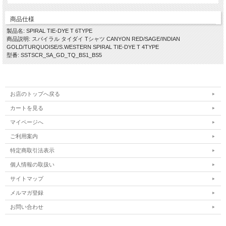
商品仕様
製品名: SPIRAL TIE-DYE T 6TYPE
商品説明: スパイラル タイダイ Tシャツ CANYON RED/SAGE/INDIAN
GOLD/TURQUOISE/S.WESTERN SPIRAL TIE-DYE T 4TYPE
型番: SSTSCR_SA_GD_TQ_BS1_BS5
お店のトップへ戻る
カートを見る
マイページへ
ご利用案内
特定商取引法表示
個人情報の取扱い
サイトマップ
メルマガ登録
お問い合わせ