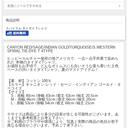
友達にメールですすめる
商品説明
スパイラル タイダイ Tシャツ
CANYON RED/SAGE/INDIAN GOLD/TURQUOISE/S.WESTERN
SPIRAL TIE-DYE T 4TYPE
ヒッピーカルチャー発祥の地アメリカで、一点一点手作業で染めら
れた 本物のタイダイTシャツ。
お値段もお手頃で、どんなボトムスにも合いそうな落ち着いた土色
ベースの渋いタイダイTシャツ。夏のマストアイテム！
【素 材】コットン 100％
【カラー】キャニオン レッド・セージ・インディアン ゴールド・タ
ーコイズ
【サイズ】
S：肩幅 40cm /身幅 43cm /着丈 63cm /袖丈 20.5cm
M：肩幅 46cm /身幅 51cm /着丈 66cm /袖丈 20cm
L：肩幅 53cm /身幅 54cm /着丈 68cm /袖丈 21cm
※サイズは商品により多少の誤差が生じる可能性がございます。あ
くまでも参考程度とお考え下さい。
※ご利用のプラウザや環境により、写真と実際の商品の色目が若干
異なる場合がございます。予めご了承下さい。