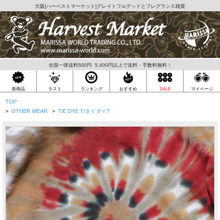
大阪[
ハーベストマーケット
]グレイトフルデッドとフレグランス雑貨
全国一律送料500円 5,400円以上で送料・手数料無料！
ラス１
新商品
ランキング
おすすめ
SALE
マイページ
TOP
>
OTHER WEAR
>
TIE DYE T/タイダイT